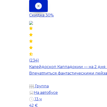
Скидка 30%
(234)
Калейдоскоп Каппадокии — на 2 дня 
Впечатлиться фантастическими пейза
Группа
На автобусе
13 ч
42 €