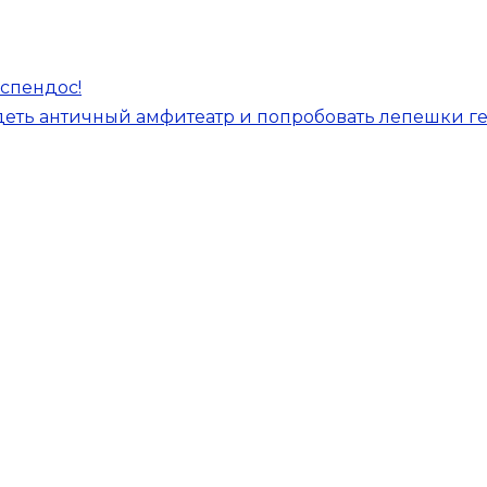
Аспендос!
деть античный амфитеатр и попробовать лепешки г