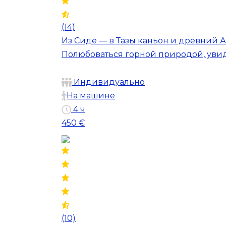
(14)
Из Сиде — в Тазы каньон и древний 
Полюбоваться горной природой, уви
Индивидуально
На машине
4 ч
450 €
(10)