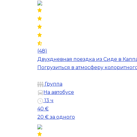
(48)
Двухдневная поездка из Сиде в Кап
Погрузиться в атмосферу колоритног
Группа
На автобусе
13 ч
40 €
20 €
за одного