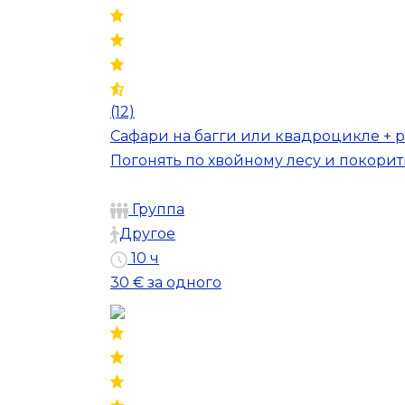
(12)
Сафари на багги или квадроцикле + р
Погонять по хвойному лесу и покорит
Группа
Другое
10 ч
30 €
за одного