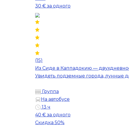
30 €
за одного
(15)
Из Сиде в Каппадокию — двухдневно
Увидеть подземные города, лунные д
Группа
На автобусе
13 ч
40 €
за одного
Скидка 50%