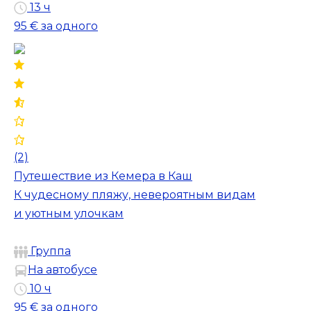
13 ч
95 €
за одного
(2)
Путешествие из Кемера в Каш
К чудесному пляжу, невероятным видам
и уютным улочкам
Группа
На автобусе
10 ч
95 €
за одного