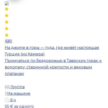
(68)
На джипе в горы — туда, где живёт настоящая
Турция (из Кемера)
Промчаться по бездорожью в Таврских горах: к
водопаду, старинной крепости и вековым
платанам
Группа
На машине
6 ч
55 €
за одного