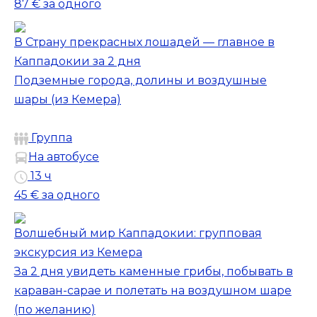
87 €
за одного
В Страну прекрасных лошадей — главное в
Каппадокии за 2 дня
Подземные города, долины и воздушные
шары (из Кемера)
Группа
На автобусе
13 ч
45 €
за одного
Волшебный мир Каппадокии: групповая
экскурсия из Кемера
За 2 дня увидеть каменные грибы, побывать в
караван-сарае и полетать на воздушном шаре
(по желанию)