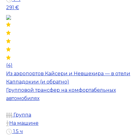
291 €
(4)
Из аэропортов Кайсери и Невшехира — в отели
Каппадокии (и обратно)
Групповой трансфер на комфортабельных
автомобилях
Группа
На машине
1.5 ч