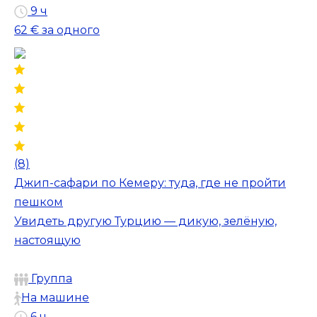
9 ч
62 €
за одного
(8)
Джип-сафари по Кемеру: туда, где не пройти
пешком
Увидеть другую Турцию — дикую, зелёную,
настоящую
Группа
На машине
6 ч