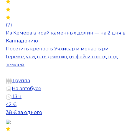
(7)
Из Кемера в край каменных долин — на 2 дня в
Каппадокию
Посетить крепость Учхисар и монастыри
Гёреме, увидеть дымоходы фей и город под
землёй
Группа
На автобусе
13 ч
42 €
38 €
за одного