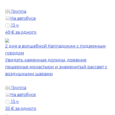
Группа
На автобусе
13 ч
49 €
за одного
2 дня в волшебной Каппадокии с подземным
городом
Увидеть каменные долины, древние
пещерные монастыри и знаменитый рассвет с
воздушными шарами
Группа
На автобусе
13 ч
35 €
за одного