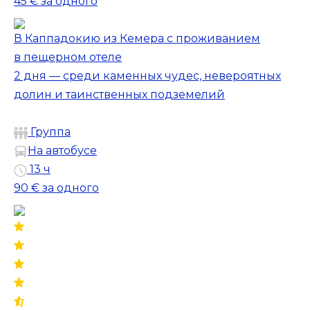
45 €
за одного
В Каппадокию из Кемера с проживанием
в пещерном отеле
2 дня — среди каменных чудес, невероятных
долин и таинственных подземелий
Группа
На автобусе
13 ч
90 €
за одного