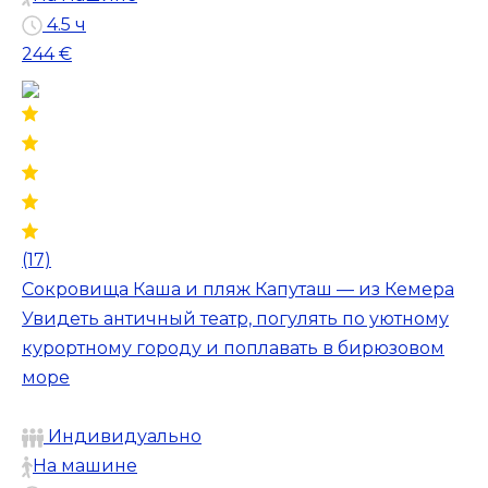
4.5 ч
244 €
(17)
Сокровища Каша и пляж Капуташ — из Кемера
Увидеть античный театр, погулять по уютному
курортному городу и поплавать в бирюзовом
море
Индивидуально
На машине