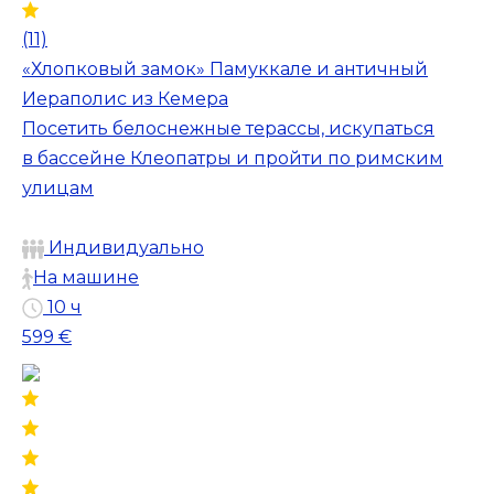
(11)
«Хлопковый замок» Памуккале и античный
Иераполис из Кемера
Посетить белоснежные терассы, искупаться
в бассейне Клеопатры и пройти по римским
улицам
Индивидуально
На машине
10 ч
599 €