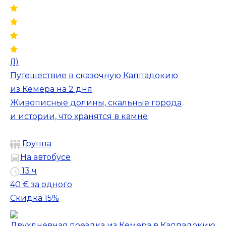
(1)
Путешествие в сказочную Каппадокию
из Кемера на 2 дня
Живописные долины, скальные города
и истории, что хранятся в камне
Группа
На автобусе
13 ч
40 €
за одного
Скидка 15%
Двухдневная поездка из Кемера в Каппадокию