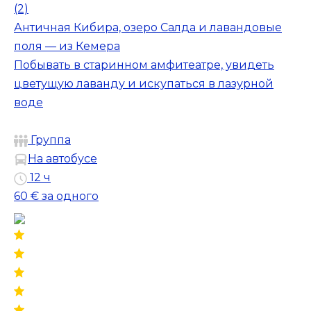
(2)
Античная Кибира, озеро Салда и лавандовые
поля — из Кемера
Побывать в старинном амфитеатре, увидеть
цветущую лаванду и искупаться в лазурной
воде
Группа
На автобусе
12 ч
60 €
за одного