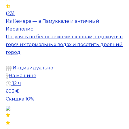
(23)
Из Кемера — в Памуккале и античный
Иераполис
Погулять по белоснежным склонам, отдохнуть в
горячих термальных водах и посетить древний
город
Индивидуально
На машине
12 ч
603 €
Скидка 10%